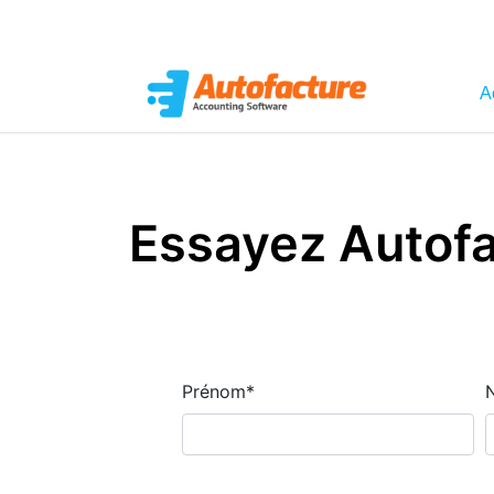
A
Essayez Autof
Prénom
*