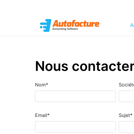
A
Nous contacte
Nom
*
Sociét
Email
*
Sujet
*