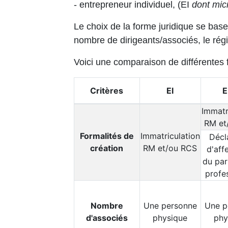
- entrepreneur individuel, (EI
dont mic
Le choix de la forme juridique se base 
nombre de dirigeants/associés, le régim
Voici une comparaison de différentes 
Critères
EI
E
Immatr
RM et
Formalités de
Immatriculation
Décl
création
RM et/ou RCS
d'aff
du par
profe
Nombre
Une personne
Une p
d'associés
physique
phy